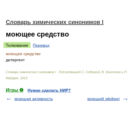
Cловарь химических синонимов I
моющее средство
Толкование
Перевод
моющее средство
детергент
Cловарь химических синонимов I
.
Под редакцией С. Собецкой, В. Хоинского и П.
Майорек
.
2013
.
Игры ⚽
Нужно сделать НИР?
моющая активность
моющий эффект