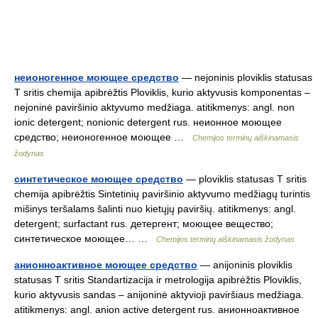
неионогенное моющее средство
— nejoninis ploviklis statusas
T sritis chemija apibrėžtis Ploviklis, kurio aktyvusis komponentas –
nejoninė paviršinio aktyvumo medžiaga. atitikmenys: angl. non
ionic detergent; nonionic detergent rus. неионное моющее
средство; неионогенное моющее …
Chemijos terminų aiškinamasis
žodynas
синтетическое моющее средство
— ploviklis statusas T sritis
chemija apibrėžtis Sintetinių paviršinio aktyvumo medžiagų turintis
mišinys teršalams šalinti nuo kietųjų paviršių. atitikmenys: angl.
detergent; surfactant rus. детергент; моющее вещество;
синтетическое моющее… …
Chemijos terminų aiškinamasis žodynas
анионноактивное моющее средство
— anijoninis ploviklis
statusas T sritis Standartizacija ir metrologija apibrėžtis Ploviklis,
kurio aktyvusis sandas – anijoninė aktyvioji paviršiaus medžiaga.
atitikmenys: angl. anion active detergent rus. анионноактивное