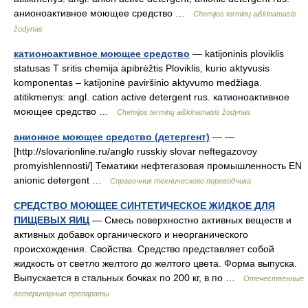
анионоактивное моющее средство …
Chemijos terminų aiškinamasis
žodynas
катионоактивное моющее средство
— katijoninis ploviklis
statusas T sritis chemija apibrėžtis Ploviklis, kurio aktyvusis
komponentas – katijoninė paviršinio aktyvumo medžiaga.
atitikmenys: angl. cation active detergent rus. катионоактивное
моющее средство …
Chemijos terminų aiškinamasis žodynas
анионное моющее средство (детергент)
— —
[http://slovarionline.ru/anglo russkiy slovar neftegazovoy
promyishlennosti/] Тематики нефтегазовая промышленность EN
anionic detergent …
Справочник технического переводчика
СРЕДСТВО МОЮЩЕЕ СИНТЕТИЧЕСКОЕ ЖИДКОЕ ДЛЯ
ПИЩЕВЫХ ЯИЦ
— Смесь поверхностно активных веществ и
активных добавок органического и неорганического
происхождения. Свойства. Средство представляет собой
жидкость от светло желтого до желтого цвета. Форма выпуска.
Выпускается в стальных бочках по 200 кг, в по …
Отечественные
ветеринарные препараты