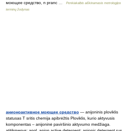
моющее средство, n pranc …
Penkiakalbis aiškinamasis metrologijos
terminų žodynas
анионоактивное моющее средство
— anijoninis ploviklis
statusas T sritis chemija apibrėžtis Ploviklis, kurio aktyvusis
komponentas – anijoninė paviršinio aktyvumo medžiaga.
atitikmenys: angl. anion active detergent; anionic detergent rus.