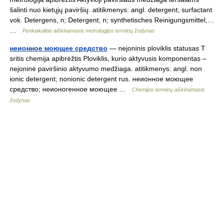
šalinti nuo kietųjų paviršių. atitikmenys: angl. detergent; surfactant
vok. Detergens, n; Detergent, n; synthetisches Reinigungsmittel,…
…
Penkiakalbis aiškinamasis metrologijos terminų žodynas
неионное моющее средство
— nejoninis ploviklis statusas T
sritis chemija apibrėžtis Ploviklis, kurio aktyvusis komponentas –
nejoninė paviršinio aktyvumo medžiaga. atitikmenys: angl. non
ionic detergent; nonionic detergent rus. неионное моющее
средство; неионогенное моющее …
Chemijos terminų aiškinamasis
žodynas