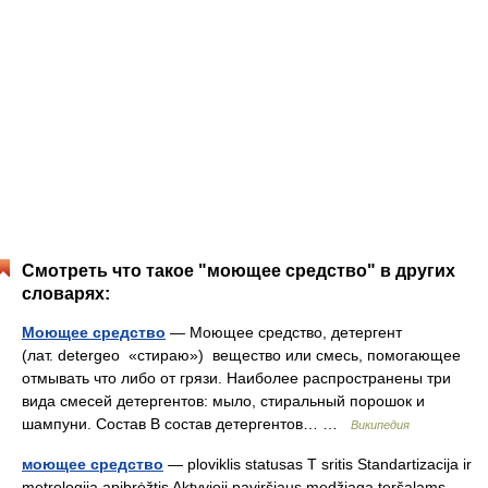
Смотреть что такое "моющее средство" в других
словарях:
Моющее средство
— Моющее средство, детергент
(лат. detergeo «стираю») вещество или смесь, помогающее
отмывать что либо от грязи. Наиболее распространены три
вида смесей детергентов: мыло, стиральный порошок и
шампуни. Состав В состав детергентов… …
Википедия
моющее средство
— ploviklis statusas T sritis Standartizacija ir
metrologija apibrėžtis Aktyvioji paviršiaus medžiaga teršalams